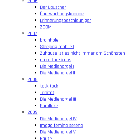
2006
Der Lauscher
Überwachungskanone
Erinnerungsbeschleuniger
ZOOM
2007
brainhole
Sleeping mobile I
Zuhause ist es nicht immer am Schönsten
no culture icons
Die Medienorgel I
Die Medienorgel II
2008
tock tock
Trinität
Die Medienorgel III
Parallaxe
2009
Die Medienorgel IV
Imago femina serena
Die Medienorgel V
Raute