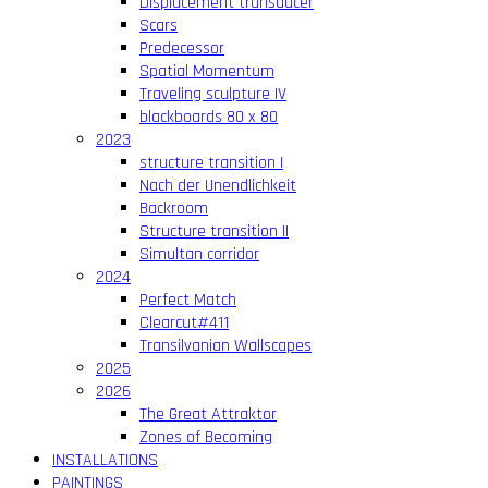
Displacement transducer
Scars
Predecessor
Spatial Momentum
Traveling sculpture IV
blackboards 80 x 80
2023
structure transition I
Nach der Unendlichkeit
Backroom
Structure transition II
Simultan corridor
2024
Perfect Match
Clearcut#411
Transilvanian Wallscapes
2025
2026
The Great Attraktor
Zones of Becoming
INSTALLATIONS
PAINTINGS