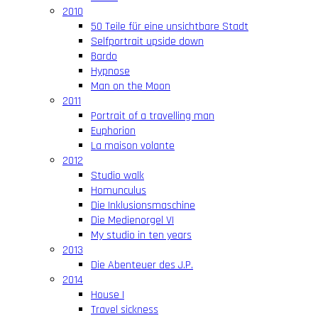
2010
50 Teile für eine unsichtbare Stadt
Selfportrait upside down
Bardo
Hypnose
Man on the Moon
2011
Portrait of a travelling man
Euphorion
La maison volante
2012
Studio walk
Homunculus
Die Inklusionsmaschine
Die Medienorgel VI
My studio in ten years
2013
Die Abenteuer des J.P.
2014
House I
Travel sickness