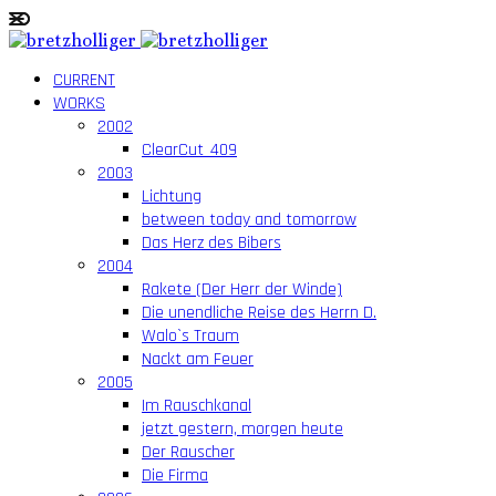
CURRENT
WORKS
2002
ClearCut_409
2003
Lichtung
between today and tomorrow
Das Herz des Bibers
2004
Rakete (Der Herr der Winde)
Die unendliche Reise des Herrn D.
Walo`s Traum
Nackt am Feuer
2005
Im Rauschkanal
jetzt gestern, morgen heute
Der Rauscher
Die Firma