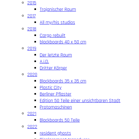
2015
Trojanischer Raum
2017
All my/his studios
2018
Cargo rebuilt
blackboards 40 x 50 cm
2019
Der letzte Raum
A.i.D.
Dritter Körper
2020
Blackboards 35 x 35 cm
Plastic City
Berliner Pflaster
Edition 50 Teile einer unsichtbaren Stadt
Protomaschinen
2021
Blackboards 50 Teile
2022
resident ghosts